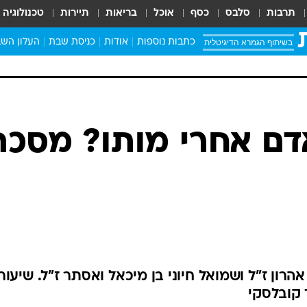
תרבות
סלבס
כסף
אוכל
בריאות
תיירות
טכנולוגיה
בשיתוף הגמרא הדיגיטלית
כתבות נוספות
אודות
כניסת שבת
העלון השב
דם אחרי מותו? מסכת
אהרון ז"ל ושמואל חיוני בן מיכאל ואסתר ז"ל. שיעור
 קובלסקי